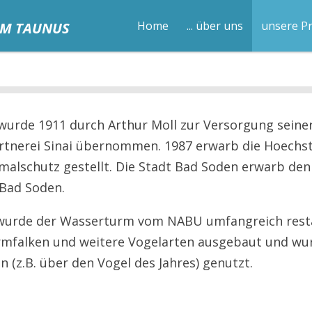
AM TAUNUS
Home
... über uns
unsere P
urde 1911 durch Arthur Moll zur Versorgung seiner
tnerei Sinai übernommen. 1987 erwarb die Hoechs
alschutz gestellt. Die Stadt Bad Soden erwarb de
Bad Soden.
7 wurde der Wasserturm vom NABU umfangreich res
urmfalken und weitere Vogelarten ausgebaut und wur
 (z.B. über den Vogel des Jahres) genutzt.